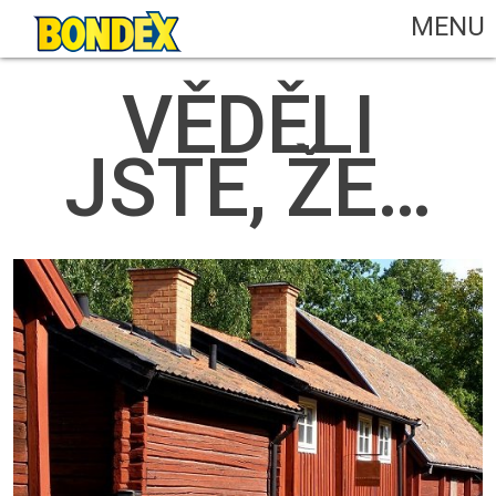
MENU
VĚDĚLI
JSTE, ŽE…