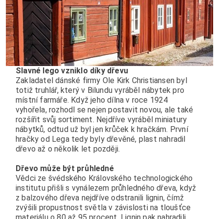
Slavné lego vzniklo díky dřevu
Zakladatel dánské firmy Ole Kirk Christiansen byl
totiž truhlář, který v Bilundu vyráběl nábytek pro
místní farmáře. Když jeho dílna v roce 1924
vyhořela, rozhodl se nejen postavit novou, ale také
rozšířit svůj sortiment. Nejdříve vyráběl miniatury
nábytků, odtud už byl jen krůček k hračkám. První
hračky od Lega tedy byly dřevěné, plast nahradil
dřevo až o několik let později.
Dřevo může být průhledné
Vědci ze švédského Královského technologického
institutu přišli s vynálezem průhledného dřeva, když
z balzového dřeva nejdříve odstranili lignin, čímž
zvýšili propustnost světla v závislosti na tloušťce
materiálu o 80 až 95 procent. Lignin pak nahradili