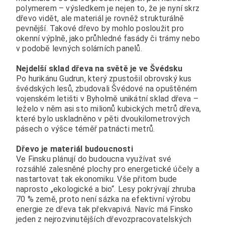
polymerem – výsledkem je nejen to, že je nyní skrz
dřevo vidět, ale materiál je rovněž strukturálně
pevnější. Takové dřevo by mohlo posloužit pro
okenní výplně, jako průhledné fasády či trámy nebo
v podobě levných solárních panelů.
Nejdelší sklad dřeva na světě je ve Švédsku
Po hurikánu Gudrun, který zpustošil obrovský kus
švédských lesů, zbudovali Švédové na opuštěném
vojenském letišti v Byholmě unikátní sklad dřeva –
leželo v něm asi sto milionů kubických metrů dřeva,
které bylo uskladněno v pěti dvoukilometrových
pásech o výšce téměř patnácti metrů.
Dřevo je materiál budoucnosti
Ve Finsku plánují do budoucna využívat své
rozsáhlé zalesněné plochy pro energetické účely a
nastartovat tak ekonomiku. Vše přitom bude
naprosto „ekologické a bio“. Lesy pokrývají zhruba
70 % země, proto není sázka na efektivní výrobu
energie ze dřeva tak překvapivá. Navíc má Finsko
jeden z nejrozvinutějších dřevozpracovatelských